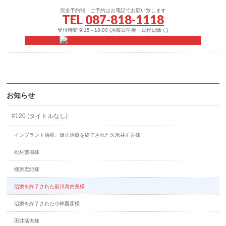
完全予約制 ご予約はお電話でお願い致します
TEL
087-818-1118
受付時間 9:15 - 18:00 (水曜日午後・日祝日除く)
お知らせ
#120 (タイトルなし)
インプラント治療、矯正治療を終了された久米井正吾様
松村繁樹様
椢原宏紀様
治療を終了された前川真由美様
治療を終了された小林国彦様
田井活夫様