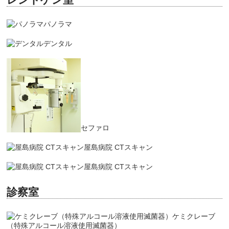
パノラマ
デンタル
セファロ
屋島病院 CTスキャン
屋島病院 CTスキャン
診察室
ケミクレーブ
（特殊アルコール溶液使用滅菌器）