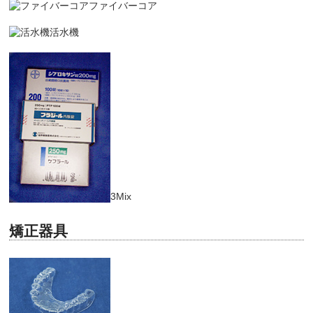
ファイバーコア
活水機
3Mix
矯正器具