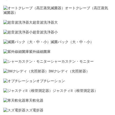
オートクレーブ（高圧蒸気
滅菌器）
超音波洗浄器大
超音波洗浄器小
滅菌パック（大・中・小）
紫外線細菌庫
シャーカステン・モニター
3Mクレディ（光照射器）
オブチレーション
ジャスティII（根管測定器）
寒天軟化器
スズ電折器