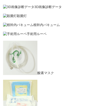
3D画像診断データ
殺菌灯
根幹内バキューム
手術用ルーペ
酸素マスク