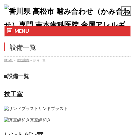
MENU
設備一覧
HOME
»
医院案内
»
設備一覧
■設備一覧
技工室
サンドブラスト
真空練和き
レントゲン室