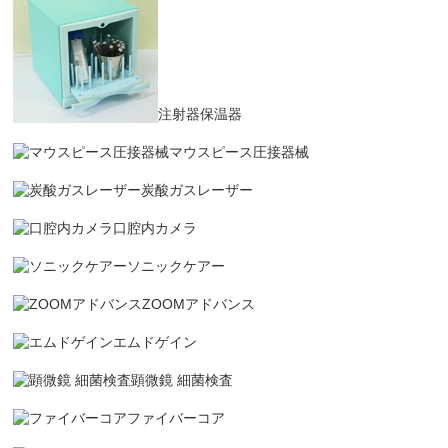
注射器保温器
マウスピース圧接器械
炭酸ガスレーザー
口腔内カメラ
ソニックケアー
ZOOMアドバンス
エムドゲイン
顕微鏡 細菌検査
ファイバーコア